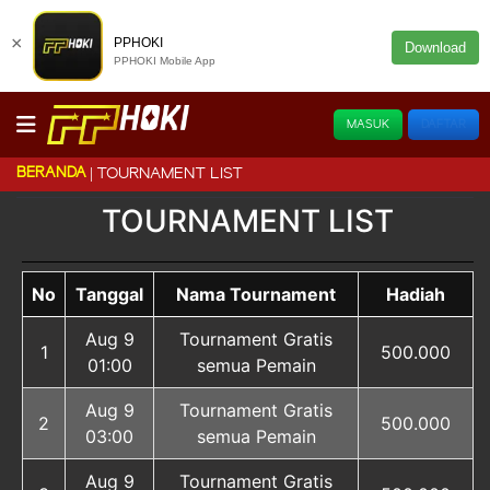
×
PPHOKI
Download
PPHOKI Mobile App
MASUK
DAFTAR
BERANDA
TOURNAMENT LIST
TOURNAMENT LIST
No
Tanggal
Nama Tournament
Hadiah
Aug 9
Tournament Gratis
1
500.000
01:00
semua Pemain
Aug 9
Tournament Gratis
2
500.000
03:00
semua Pemain
Aug 9
Tournament Gratis