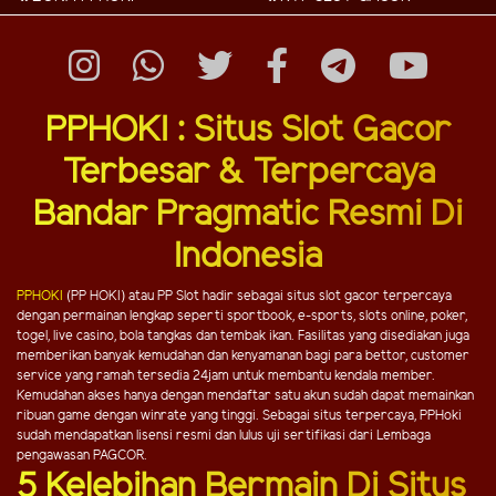
PPHOKI : Situs Slot Gacor
Terbesar & Terpercaya
Bandar Pragmatic Resmi Di
Indonesia
PPHOKI
(PP HOKI) atau PP Slot hadir sebagai situs slot gacor terpercaya
dengan permainan lengkap seperti sportbook, e-sports, slots online, poker,
togel, live casino, bola tangkas dan tembak ikan. Fasilitas yang disediakan juga
memberikan banyak kemudahan dan kenyamanan bagi para bettor, customer
service yang ramah tersedia 24jam untuk membantu kendala member.
Kemudahan akses hanya dengan mendaftar satu akun sudah dapat memainkan
ribuan game dengan winrate yang tinggi. Sebagai situs terpercaya, PPHoki
sudah mendapatkan lisensi resmi dan lulus uji sertifikasi dari Lembaga
pengawasan PAGCOR.
5 Kelebihan Bermain Di Situs