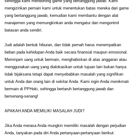
sehingga kami mendorong game yang bertanggung jawab. Kami
mengizinkan pemain kami untuk menentukan batas mereka dari game
yang bertanggung jawab, kemudian kami membantu dengan alat
manajemen yang memungkinkan anda mengatur dan mengontrol
batasan anda sendiri.
Judi adalah bentuk hiburan, dan tidak pernah harus menempatkan
beban pada kehidupan Anda baik secara finansial maupun emosional.
Meminjam uang untuk bermain, menghabiskan di atas anggaran atau
menggunakan uang yang dialokasikan untuk tujuan lain bukan hanya
tidak bijaksana tetapi dapat menyebabkan masalah yang signifikan
untuk Anda dan orang lain di sekitar Anda. Kami ingin Anda menikmati
bermain di PPHoki, sehingga bertaruh bertanggung jawab dan
bersenang-senang!
APAKAH ANDA MEMILIKI MASALAH JUDI?
Jika Anda merasa Anda mungkin memiliki masalah dengan perjudian
Anda, tanyakan pada diri Anda pertanyaan-pertanyaan berikut: