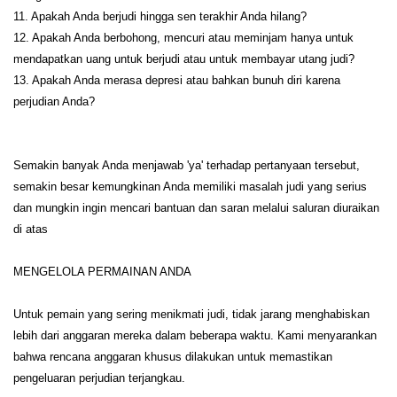
11. Apakah Anda berjudi hingga sen terakhir Anda hilang?
12. Apakah Anda berbohong, mencuri atau meminjam hanya untuk
mendapatkan uang untuk berjudi atau untuk membayar utang judi?
13. Apakah Anda merasa depresi atau bahkan bunuh diri karena
perjudian Anda?
Semakin banyak Anda menjawab 'ya' terhadap pertanyaan tersebut,
semakin besar kemungkinan Anda memiliki masalah judi yang serius
dan mungkin ingin mencari bantuan dan saran melalui saluran diuraikan
di atas
MENGELOLA PERMAINAN ANDA
Untuk pemain yang sering menikmati judi, tidak jarang menghabiskan
lebih dari anggaran mereka dalam beberapa waktu. Kami menyarankan
bahwa rencana anggaran khusus dilakukan untuk memastikan
pengeluaran perjudian terjangkau.