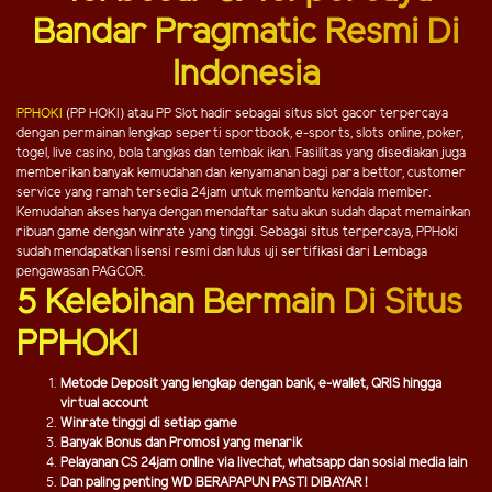
Bandar Pragmatic Resmi Di
Indonesia
PPHOKI
(PP HOKI) atau PP Slot hadir sebagai situs slot gacor terpercaya
dengan permainan lengkap seperti sportbook, e-sports, slots online, poker,
togel, live casino, bola tangkas dan tembak ikan. Fasilitas yang disediakan juga
memberikan banyak kemudahan dan kenyamanan bagi para bettor, customer
service yang ramah tersedia 24jam untuk membantu kendala member.
Kemudahan akses hanya dengan mendaftar satu akun sudah dapat memainkan
ribuan game dengan winrate yang tinggi. Sebagai situs terpercaya, PPHoki
sudah mendapatkan lisensi resmi dan lulus uji sertifikasi dari Lembaga
pengawasan PAGCOR.
5 Kelebihan Bermain Di Situs
PPHOKI
Metode Deposit yang lengkap dengan bank, e-wallet, QRIS hingga
virtual account
Winrate tinggi di setiap game
Banyak Bonus dan Promosi yang menarik
Pelayanan CS 24jam online via livechat, whatsapp dan sosial media lain
Dan paling penting WD BERAPAPUN PASTI DIBAYAR !