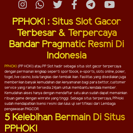
PPHOKI : Situs Slot Gacor
Terbesar & Terpercaya
Bandar Pragmatic Resmi Di
Indonesia
PPHOKI
(PP HOKI) atau PP Slot hadir sebagai situs slot gacor terpercaya
dengan permainan lengkap seperti sportbook, e-sports, slots online, poker,
togel, live casino, bola tangkas dan tembak ikan. Fasilitas yang disediakan juga
memberikan banyak kemudahan dan kenyamanan bagi para bettor, customer
service yang ramah tersedia 24jam untuk membantu kendala member.
Kemudahan akses hanya dengan mendaftar satu akun sudah dapat memainkan
ribuan game dengan winrate yang tinggi. Sebagai situs terpercaya, PPHoki
sudah mendapatkan lisensi resmi dan lulus uji sertifikasi dari Lembaga
pengawasan PAGCOR.
5 Kelebihan Bermain Di Situs
PPHOKI