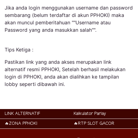
Jika anda login menggunakan username dan password
sembarang (belum terdaftar di akun PPHOKI) maka
akan muncul pemberitahuan ""Username atau
Password yang anda masukkan salah"".
Tips Ketiga :
Pastikan link yang anda akses merupakan link
alternatif resmi PPHOKI, Setelah berhasil melakukan
login di PPHOKI, anda akan dialihkan ke tampilan
lobby seperti dibawah ini.
LINK ALTERNATIF
Kalkulator Parlay
🔥ZONA PPHOKI
🔥RTP SLOT GACOR