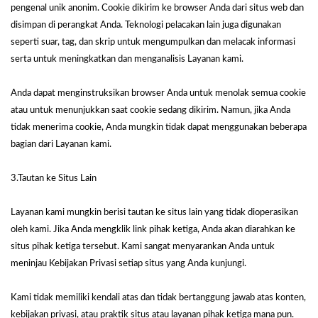
pengenal unik anonim. Cookie dikirim ke browser Anda dari situs web dan
disimpan di perangkat Anda. Teknologi pelacakan lain juga digunakan
seperti suar, tag, dan skrip untuk mengumpulkan dan melacak informasi
serta untuk meningkatkan dan menganalisis Layanan kami.
Anda dapat menginstruksikan browser Anda untuk menolak semua cookie
atau untuk menunjukkan saat cookie sedang dikirim. Namun, jika Anda
tidak menerima cookie, Anda mungkin tidak dapat menggunakan beberapa
bagian dari Layanan kami.
3.Tautan ke Situs Lain
Layanan kami mungkin berisi tautan ke situs lain yang tidak dioperasikan
oleh kami. Jika Anda mengklik link pihak ketiga, Anda akan diarahkan ke
situs pihak ketiga tersebut. Kami sangat menyarankan Anda untuk
meninjau Kebijakan Privasi setiap situs yang Anda kunjungi.
Kami tidak memiliki kendali atas dan tidak bertanggung jawab atas konten,
kebijakan privasi, atau praktik situs atau layanan pihak ketiga mana pun.