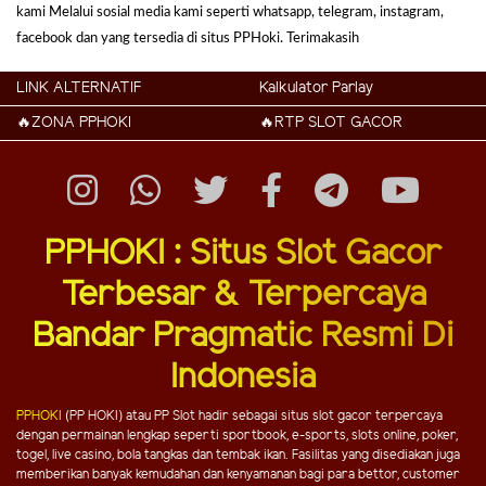
kami Melalui sosial media kami seperti whatsapp, telegram, instagram,
facebook dan yang tersedia di situs PPHoki. Terimakasih
LINK ALTERNATIF
Kalkulator Parlay
🔥ZONA PPHOKI
🔥RTP SLOT GACOR
PPHOKI : Situs Slot Gacor
Terbesar & Terpercaya
Bandar Pragmatic Resmi Di
Indonesia
PPHOKI
(PP HOKI) atau PP Slot hadir sebagai situs slot gacor terpercaya
dengan permainan lengkap seperti sportbook, e-sports, slots online, poker,
togel, live casino, bola tangkas dan tembak ikan. Fasilitas yang disediakan juga
memberikan banyak kemudahan dan kenyamanan bagi para bettor, customer