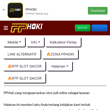
×
PPHOKI
Download
PPHOKI Mobile App
MASUK
DAFTAR
Mobile
Info
Kalkulator Parlay
LINK ALTERNATIF
🔥ZONA PPHOKI
🔥RTP SLOT GACOR
Halaman
🔥RTP SLOT GACOR
PPHoki yang mengoperasikan situs judi online sebagai layanan.
Halaman ini memberi tahu Anda tentang kebijakan kami terkait