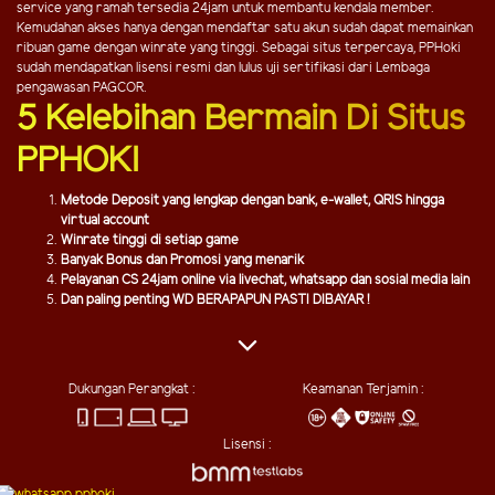
service yang ramah tersedia 24jam untuk membantu kendala member.
Kemudahan akses hanya dengan mendaftar satu akun sudah dapat memainkan
ribuan game dengan winrate yang tinggi. Sebagai situs terpercaya, PPHoki
sudah mendapatkan lisensi resmi dan lulus uji sertifikasi dari Lembaga
pengawasan PAGCOR.
5 Kelebihan Bermain Di Situs
PPHOKI
Metode Deposit yang lengkap dengan bank, e-wallet, QRIS hingga
virtual account
Winrate tinggi di setiap game
Banyak Bonus dan Promosi yang menarik
Pelayanan CS 24jam online via livechat, whatsapp dan sosial media lain
Dan paling penting WD BERAPAPUN PASTI DIBAYAR !
Dukungan Perangkat :
Keamanan Terjamin :
Lisensi :