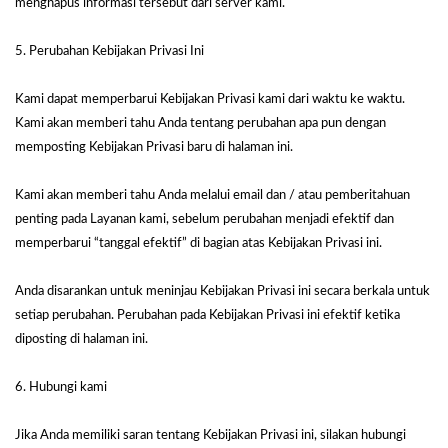
menghapus informasi tersebut dari server kami.
5. Perubahan Kebijakan Privasi Ini
Kami dapat memperbarui Kebijakan Privasi kami dari waktu ke waktu.
Kami akan memberi tahu Anda tentang perubahan apa pun dengan
memposting Kebijakan Privasi baru di halaman ini.
Kami akan memberi tahu Anda melalui email dan / atau pemberitahuan
penting pada Layanan kami, sebelum perubahan menjadi efektif dan
memperbarui “tanggal efektif” di bagian atas Kebijakan Privasi ini.
Anda disarankan untuk meninjau Kebijakan Privasi ini secara berkala untuk
setiap perubahan. Perubahan pada Kebijakan Privasi ini efektif ketika
diposting di halaman ini.
6. Hubungi kami
Jika Anda memiliki saran tentang Kebijakan Privasi ini, silakan hubungi